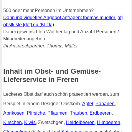
500 oder mehr Personen im Unternehmen?
Dann individuelles Angebot anfragen: thomas.mueller [at]
obstkiste [dot] eu (Klick!)
Dabei gewünschten Wochentag und Anzahl Personen /
Mitarbeiter angeben.
Ihr Ansprechpartner: Thomas Müller
Inhalt im Obst- und Gemüse-
Lieferservice in Freren
Leckeres Obst darf auch schön präsentiert werden, zum
Beispiel in einem Designer Obstkorb.
Äpfel
,
Bananen
,
Aprikosen
,
Pfirsiche
,
Pflaumen
,
Trauben
,
Erdbeeren
,
Kirschen
,
Kiwis
, Zwetschgen,
Heidelbeeren
,
Himbeeren
,
Clementinen
(bitte nicht mit
Satsumas
verwechseln) aber