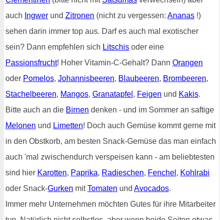
auch
Ingwer
und
Zitronen
(nicht zu vergessen:
Ananas
!)
sehen darin immer top aus. Darf es auch mal exotischer
sein? Dann empfehlen sich
Litschis
oder eine
Passionsfrucht
! Hoher Vitamin-C-Gehalt? Dann
Orangen
oder
Pomelos
,
Johannisbeeren
,
Blaubeeren
,
Brombeeren
,
Stachelbeeren
,
Mangos
,
Granatapfel
,
Feigen
und
Kakis
.
Bitte auch an die
Birnen
denken - und im Sommer an saftige
Melonen
und
Limetten
! Doch auch Gemüse kommt gerne mit
in den Obstkorb, am besten Snack-Gemüse das man einfach
auch 'mal zwischendurch verspeisen kann - am beliebtesten
sind hier
Karotten
,
Paprika
,
Radieschen
,
Fenchel
,
Kohlrabi
oder Snack-
Gurken
mit
Tomaten
und
Avocados
.
Immer mehr Unternehmen möchten Gutes für ihre Mitarbeiter
tun. Natürlich nicht selbstlos, aber wenn beide Seiten etwas