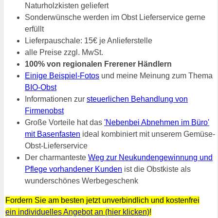
Naturholzkisten geliefert
Sonderwünsche werden im Obst Lieferservice gerne
erfüllt
Lieferpauschale: 15€ je Anlieferstelle
alle Preise zzgl. MwSt.
100% von regionalen Frerener Händlern
Einige Beispiel-Fotos
und meine Meinung zum Thema
BIO-Obst
Informationen zur
steuerlichen Behandlung von
Firmenobst
Große Vorteile hat das
'Nebenbei Abnehmen im Büro'
mit Basenfasten
ideal kombiniert mit unserem Gemüse-
Obst-Lieferservice
Der charmanteste
Weg zur Neukundengewinnung und
Pflege vorhandener Kunden
ist die Obstkiste als
wunderschönes Werbegeschenk
Fordern Sie am besten jetzt unverbindlich und kostenfrei
ein individuelles Angebot an (hier klicken)
!