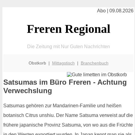
Abo | 09.08.2026
Freren Regional
Die Zeitung mit Nur Guten Nachrichten
Obstkorb |
Mittagstisch
|
Branchenbuch
Satsumas im Büro Freren - Achtung
Verwechslung
Satsumas gehören zur Mandarinen-Familie und heißen
botanisch Citrus unshiu. Der Name Satsuma verweist auf die
frühere japanische Provinz Satsuma, von wo aus die Früchte
in den Westen exportiert wurden. In Japan kennt man sie als