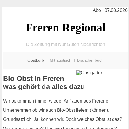
Abo | 07.08.2026
Freren Regional
Die Zeitung mit Nur Guten Nachrichten
Obstkorb |
Mittagstisch
|
Branchenbuch
Bio-Obst in Freren -
was gehört da alles dazu
Wir bekommen immer wieder Anfragen aus Frerener
Unternehmen ob wir auch Bio-Obst liefern (können).
Grundsätzlich: Ja, können wir. Doch welches Obst ist das?
Wo kommt das her? Und wie lange war das unterwegs?