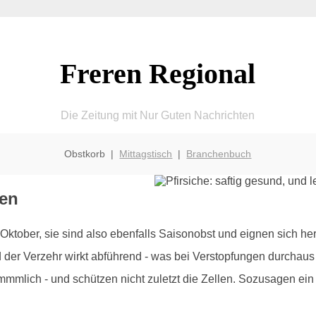
Freren Regional
Die Zeitung mit Nur Guten Nachrichten
Obstkorb |
Mittagstisch
|
Branchenbuch
ren
 Oktober, sie sind also ebenfalls Saisonobst und eignen sich he
er Verzehr wirkt abführend - was bei Verstopfungen durchaus vo
kömmmlich - und schützen nicht zuletzt die Zellen. Sozusagen ei