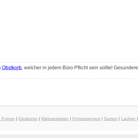
m
Obstkorb
, welcher in jedem Büro Pflicht sein sollte! Gesunder
g Freren
|
Girokonto
|
Kleinanzeigen
|
Firmenservice
|
Garten
|
Lachen