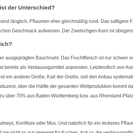
st der Unterschied?
ind länglich, Pflaumen eher gleichmäßig rund. Das saftigere Fr
ichen Geschmack aufweisen. Der Zwetschgen-Kern ist übrigens e
lich?
ner ausgeprägten Bauchnaht. Das Fruchtfleisch ist nur schwer 
t bereits als Verdauungsmittel anpreisten. Letztendlich von As
d ein anderer Große, Karl der Große, soll den Anbau systemat
oduzent, über die Hälfte der gesamten Weltproduktion kommt d
zu über 70% aus Baden-Württemberg bzw. aus Rheinland-Pfalz
utneys, Konfitüre oder Mus. Und natürlich für ein leckeres Pfl
 sie nicht so gut geeignet für Kuchen. Ach ja: die verdauungs